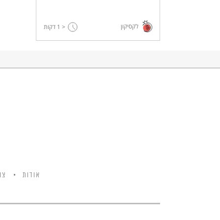
לקסיקון
< 1
דקות
אודות
צו