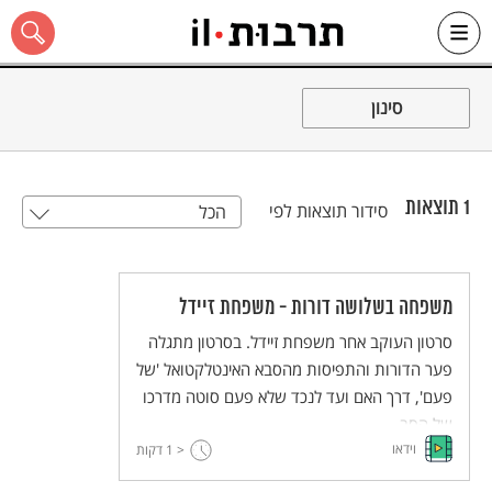
Ski
t
סינון
conten
1
תוצאות
סידור תוצאות לפי
הכל
כל האתר
משפחה בשלושה דורות - משפחת זיידל
סרטון העוקב אחר משפחת זיידל. בסרטון מתגלה
פער הדורות והתפיסות מהסבא האינטלקטואל 'של
פעם', דרך האם ועד לנכד שלא פעם סוטה מדרכו
של הסב.
וידאו
< 1
דקות