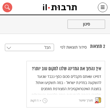
Ski
t
סינון
conten
2
תוצאות
סידור תוצאות לפי
הכל
כל האתר
איך נהפוך את המדינה שלנו למקום טוב יותר?
דמיינו שאתם מקבלים סכום כסף נכבד שנועד
להשקעה במדינת ישראל - במה תשקיעו אותו?
במצגת האינטראקטיבית המצורפת מוזמנים
תלמידי הכיתה להתנסות ביחד בלבטים ובשיקולים
מערך שיעור
< 1
שונים הניצבים לפני יורשים שקיבלו מאביהם סכום
דקות
כסף שנועד למטרה זו בדיוק. מצגת זו אולי תסייע