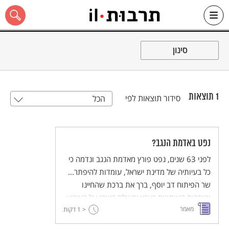
Ski
t
סינון
conten
1
תוצאות
סידור תוצאות לפי
הכל
כל האתר
נפט באדמת הנגב?
לפני 63 שנים, נפט פורץ מאדמת הנגב ונדמה כי
כל בעיותיה של מדינת ישראל, עומדות להיפתר...
שר הפיתוח דב יוסף, ברך את ברכת שהחיינו
וכותרות העיתונים בארץ ובעולם דיווחו על האירוע
מאמר
המרגש. חודש לאחר מכן, התבררה התמונה
< 1
דקות
האמתית...