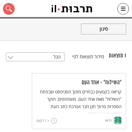
Ski
t
סינון
conten
1
תוצאות
סידור תוצאות לפי
הכל
כל האתר
"השילוח" - אחד העם
קריאה בקטעים נבחרים מתוך המניפסט שבפתח
"השילוח" מאת אחד העם. משתתפים: חוקר
הספרות פרופ' חנן חבר ועורכת כתב העת
"אלפיים" ניצה דרורי.
וידאו
< 1
דקות