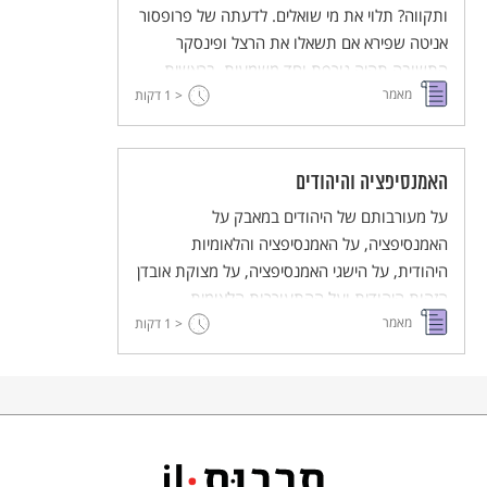
ותקווה? תלוי את מי שואלים. לדעתה של פרופסור
אניטה שפירא אם תשאלו את הרצל ופינסקר
התשובה תהיה גורפת וחד משמעית. בראשית
מאמר
< 1
המאה ה- 20 התערער ביטחון הקיום הפיזי של
דקות
יהודים. פרופ' אניטה שפירא טוענת כי פרעות
קישינב, סמל החולשה היהודית, הן שיצרו את
המפנה ביחסו של היהודי להתגוננות. היהודי הפך
האמנסיפציה והיהודים
מסביל לפעיל וממגן לתוקף.
על מעורבותם של היהודים במאבק על
האמנסיפציה, על האמנסיפציה והלאומיות
היהודית, על הישגי האמנסיפציה, על מצוקת אובדן
הזהות היהודית ועל ההתעוררות הלאומית
מאמר
היהודית.
< 1
דקות