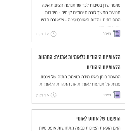
מאמר שדן בסיבות לכך שהתנועה הציונית אינה
תנועת המשך לזרמים יהודים קיימים - היהדות
המסורתית ויהדות האמנסיפציה - אלא זרם חדש
שקם יש מאין.
מאמר
< 1
דקות
הלאומיות היהודית כלאומיות אתנית: התהוות
הלאומיות היהודית
המאמר בוחן באיזו מידה תואמת התזה של אנטוני
סמית על תנועות לאומיות את התהוות הלאומיות
היהודית. לצורך כך הא מנתח את תפיסת העולם
מאמר
< 1
דקות
של האינטליגנציה היהודית שראתה באמנציפציה
ובהשתלבות בחברת הרוב את הבסיס לתכניתה
האידיאולוגית. במקביל נבחן התפקיד שהיה לרבנים
הופעתו של אתוס לאומי
'מבשרי הציונות' ביצירת מסה משמעותית של
תומכים.
האם הופעת הציונות נבעה מתחושות אופטימיות