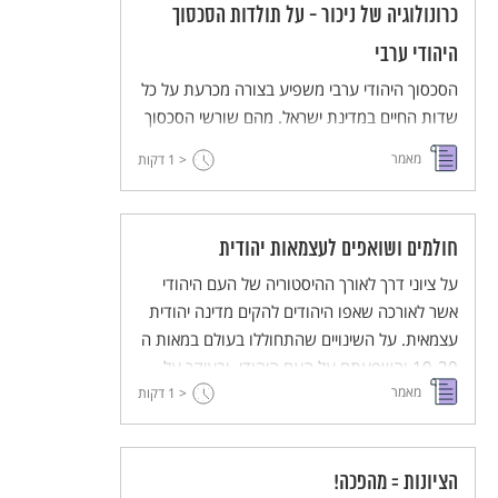
כרונולוגיה של ניכור - על תולדות הסכסוך
היהודי ערבי
הסכסוך היהודי ערבי משפיע בצורה מכרעת על כל
שדות החיים במדינת ישראל. מהם שורשי הסכסוך
וכיצד הכל התחיל. להלן מאמר הבוחן את מסכת
מאמר
< 1
דקות
היחסים היהודיים-ערביים החל במאה ה-19 ועד
להקמת מדינת ישראל ב-1948.
חולמים ושואפים לעצמאות יהודית
על ציוני דרך לאורך ההיסטוריה של העם היהודי
אשר לאורכה שאפו היהודים להקים מדינה יהודית
עצמאית. על השינויים שהתחוללו בעולם במאות ה
19-20 והשפעתם על העם היהודי, ובעיקר על
מאמר
< 1
זרמים שונים בקרב העם היהודי, שחלקם פעל
דקות
להקמת מדינה יהודית וחלקם התנגד לה.
הציונות = מהפכה!