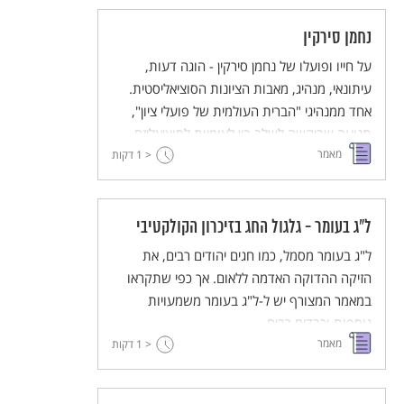
נחמן סירקין
על חייו ופועלו של נחמן סירקין - הוגה דעות,
עיתונאי, מנהיג, מאבות הציונות הסוציאליסטית.
אחד ממנהיגי "הברית העולמית של פועלי ציון",
תנועה שביקשה לשלב בין לאומיות לסוציאליזם.
מאמר
< 1
דקות
ל"ג בעומר - גלגול החג בזיכרון הקולקטיבי
ל"ג בעומר מסמל, כמו חגים יהודים רבים, את
הזיקה ההדוקה האדמה ללאום. אך כפי שתקראו
במאמר המצורף יש ל-ל"ג בעומר משמעויות
נוספות ורבדים רבים.
מאמר
< 1
דקות