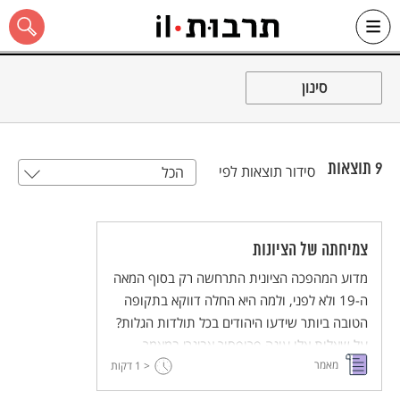
Ski
t
סינון
conten
9
תוצאות
סידור תוצאות לפי
הכל
כל האתר
צמיחתה של הציונות
מדוע המהפכה הציונית התרחשה רק בסוף המאה
ה-19 ולא לפני, ולמה היא החלה דווקא בתקופה
הטובה ביותר שידעו היהודים בכל תולדות הגלות?
על שאלות אלו עונה פרופסור אבינרי במאמר
מאמר
מסקרן, עמוק ומרחיב דעת.
< 1
דקות