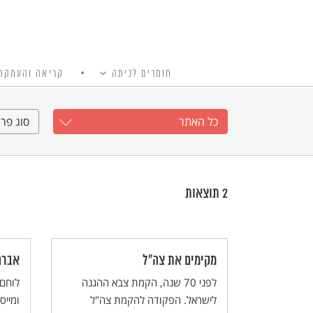
חומרים לכיתה
קריאה והעמקה
כל האתר
Ski
t
כל האתר
סוג פרי
conten
2
תוצאות
מקימים את צה"ל
אברה
לפני 70 שנה, הקמת צבא ההגנה
לוחם 
לישראל. הפקודה להקמת צה"ל
ומייס