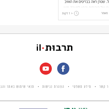
. שטרן ראה בבריטים את האויב
י של היהודים וקרא למאבק מזוין
מאמר
ים.
< 1
דקות
ר קשר
מידע משפטי
הצהרת נגישות
תנאי שימוש באתר והגנ