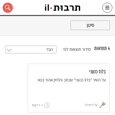
Ski
t
סינון
conten
4
תוצאות
סידור תוצאות לפי
הכל
כל האתר
בלוז כנעני
על השיר "בלוז כנעני" שכתב והלחין אהוד בנאי.
על היצירה
< 1
דקות