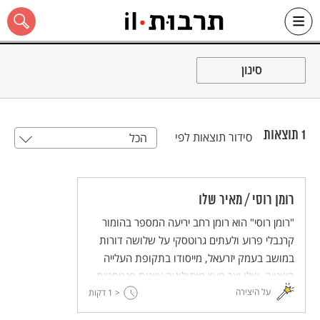
Ski
t
סינון
conten
1
תוצאות
סידור תוצאות לפי
הכל
כל האתר
רומן רוסי / מאיר שלו
"רומן רוסי" הוא רומן רחב יריעה המספר בהומור
קרנבלי פרוע ולעתים גרוטסקי על שלושה דורות
במושב בעמק יזרעאל, מייסודו בתקופת העלייה
השנייה. שָלֵו יצר מעין מיתולוגיה ציונית פנטסטית
על היצירה
< 1
שמאכלסות אותה דמויות גדולות-מהחיים של דור
דקות
המייסדים. הספר מלווה את חלום ההתיישבות ואת