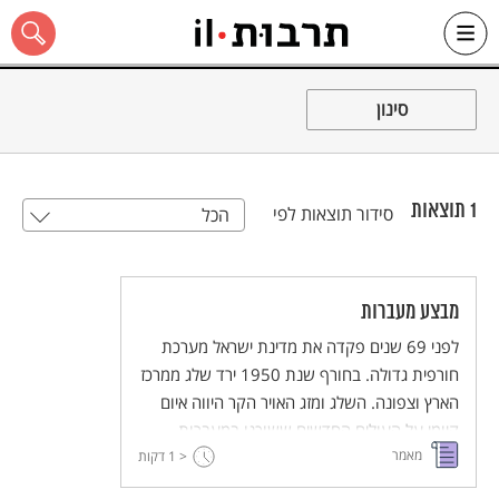
Ski
t
סינון
conten
1
תוצאות
סידור תוצאות לפי
הכל
כל האתר
מבצע מעברות
לפני 69 שנים פקדה את מדינת ישראל מערכת
חורפית גדולה. בחורף שנת 1950 ירד שלג ממרכז
הארץ וצפונה. השלג ומזג האויר הקר היווה איום
קיומי על העולים החדשים ששוכנו במעברות.
מאמר
< 1
הסוכנות היהודית שהיתה אחראית לקליטת העולים
דקות
ביקשה את סיועה של הממשלה ואכן הצבא