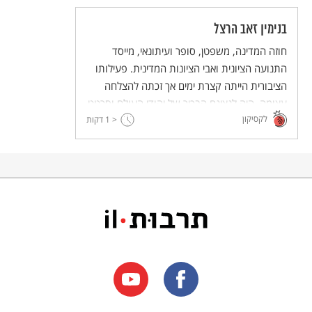
בנימין זאב הרצל
חוזה המדינה, משפטן, סופר ועיתונאי, מייסד
התנועה הציונית ואבי הציונות המדינית. פעילותו
הציבורית הייתה קצרת ימים אך זכתה להצלחה
עצומה. היה לנציגם הבכיר של יהודי העולם וסרטט
לקסיקון
את חזון המדינה היהודית - כיובל שנים לפני
< 1
דקות
הקמתה.