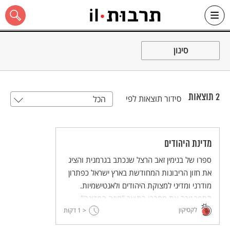
Ski
t
סינון
conten
2
תוצאות
סידור תוצאות לפי
הכל
כל האתר
מדינת היהודים
ספרו של בנימין זאב הרצל שנכתב בגרמנית והציג
את חזון הריבונות המחודשת בארץ ישראל כפתרון
מודרני ומדיני למצוקת היהודים ולאנטישמיות.
הספר זיכה את מחברו בתואר "חוזה המדינה".
לקסיקון
< 1
דקות