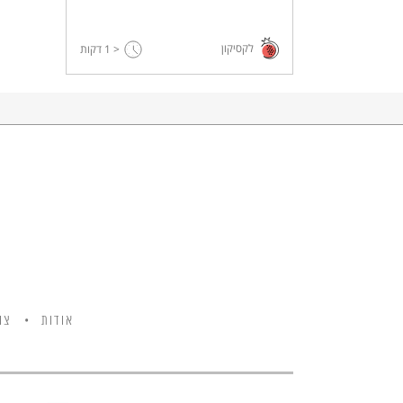
לקסיקון
< 1
דקות
אודות
צו