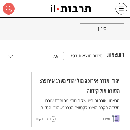
Ski
t
סינון
conten
1
תוצאות
סידור תוצאות לפי
הכל
כל האתר
יהודי מזרח אירופה מול יהודי מערב אירופה:
מסורת מול קידמה
מראהו ואורחות חייו של היהודי מהמזרח עוררו
סלידה בקרב האינטלקטואל הגרמני-יהודי הסנוב,
ואילו האוניברסליות של האחרונים עוררו את
מאמר
< 1
דקות
חשדנותם של יהודי המזרח. מאמר על המתח בין
יהודי מזרח אירופה ליהודי מערב אירופה במהלך