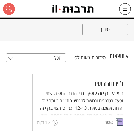
Ski
t
סינון
conten
4
תוצאות
סידור תוצאות לפי
הכל
כל האתר
ר' יהודה החסיד
המידע בדף זה עוסק ברבי יהודה החסיד, שחי
ופעל בגרמניה ונחשב למנהיג החשוב ביותר של
יהדות אשכנז במאות 12-13. כמו כן מצוי בדף זה
מידע על ספר חסידים שכתב יהודה החסיד, ומידע
מאמר
על חסידי אשכנז.
< 1
דקות