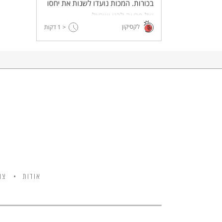
בכורות. המכות נועדו לשנות את יחסו
של פרעה לבני ישראל
לקסיקון
ולהביאו להכיר במציאותו של ה'.
< 1
דקות
אודות
צו