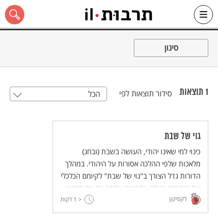
Ski
t
סינון
conten
1
תוצאות
סידור תוצאות לפי
הכל
כל האתר
גוי של שבת
כינוי למי שאינו יהודי, העושה בשבת (ובחג)
מלאכות שלפי ההלכה אסורות על היהודי. במהלך
הדורות גדל הצורך ב"גוי של שבת" לקיומם הכלכלי
של היהודים בגולה, והסוגיה עלתה גם עם חידוש
לקסיקון
ההתיישבות הדתית בארץ. בימינו מציעה
< 1
דקות
הטכנולוגיה המתקדמת פתרונות וחלופות ל"גוי