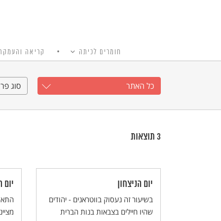
חומרים לכיתה
קריאה והעמקה
כל האתר
Ski
t
כל האתר
סוג פרי
conten
3
תוצאות
יום הניצחון
יום ה
בשיעור זה נעסוק בווטראנים - יהודים
שהיו חיילים בצבאות בנות הברית
מציינ