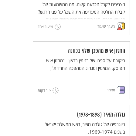
הצריכים לקבל הכרעה קשה. מה המשמעות של
קבלת החלטה המעדיפה את השכל על פני הרגש?
הנושא הנבחן הוא היחס להסכם השילומים עם
מערך שיעור
גרמניה. השוואה בין דוד בן-גוריון למנחם בגין לגבי
שיעור אחד
התייחסותם להסכם השילומים עם גרמניה.
החזון איש מהפכן שלא בכוונה
ביקורת על ספרו של בנימין בראון - "החזון איש -
הפוסק, המאמין ומנהיג המהפכה החרדית",
מאמר
< 1
דקות
גולדה מאיר (1978-1898)
ביוגרפיה של גולדה מאיר, ראש ממשלת ישראל
בשנים 1969-1974.