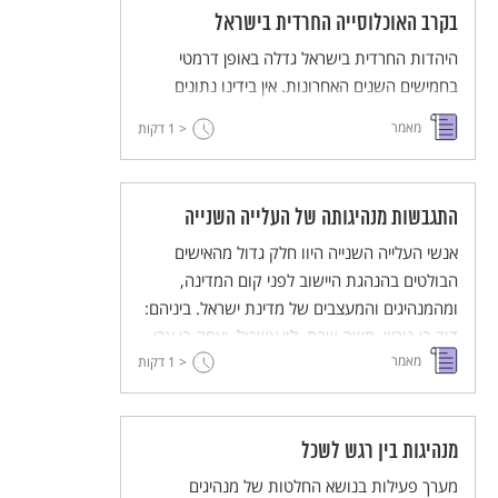
בקרב האוכלוסייה החרדית בישראל
היהדות החרדית בישראל גדלה באופן דרמטי
בחמישים השנים האחרונות. אין בידינו נתונים
מדויקים על מספרים החרדים, בין היתר מפני
מאמר
< 1
דקות
שקיימות הגדרות שונות לשאלה "מיהו חרדי".
החרדים מהווים כיום 15 אחוזים מכלל חברי
הכנסת. האוכלוסייה החרדית בישראל גדלה
התגבשות מנהיגותה של העלייה השנייה
בהתמדה, בעיקר כתוצאה משיעור ילודה גבוה
(4.7 לידות בהשוואה ל-2.7 לידות בכלל
אנשי העלייה השנייה היוו חלק גדול מהאישים
הבולטים בהנהגת היישוב לפני קום המדינה,
האוכלוסייה היהודית בישראל ו-1.1 לידות לנשים
בתפוצות). בשנת 2007, אחד מכל שלושה ילדים
ומהמנהיגים והמעצבים של מדינת ישראל. ביניהם:
דוד בן-גוריון, משה שרת, לוי אשכול, יצחק בן צבי,
יהודיים הרשומים בכיתה א' לומד באחת ממערכות
מאמר
החינוך החרדיות.
< 1
זלמן שז"ר ועוד רבים. המאמר בוחן את הנסיבות
דקות
המיוחדות שברקע התקופה ואת המאפיינים
הקבוצתיים, שהובילו את אנשי העלייה השניה אל
ההנהגה.
מנהיגות בין רגש לשכל
מערך פעילות בנושא החלטות של מנהיגים