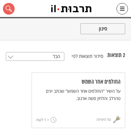
Ski
t
סינון
conten
2
תוצאות
סידור תוצאות לפי
הכל
כל האתר
החולמים אחר השמש
על השיר "החולמים אחר השמש" שכתב יורם
טהרלב והלחין סשה ארגוב.
על היצירה
< 1
דקות