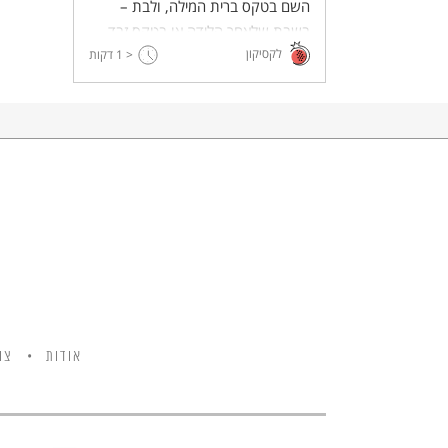
השם בטקס ברית המילה, ולבת –
בשבת שלאחר הלידה או בטקס זבד
לקסיקון
הבת.
< 1
דקות
אודות
צו