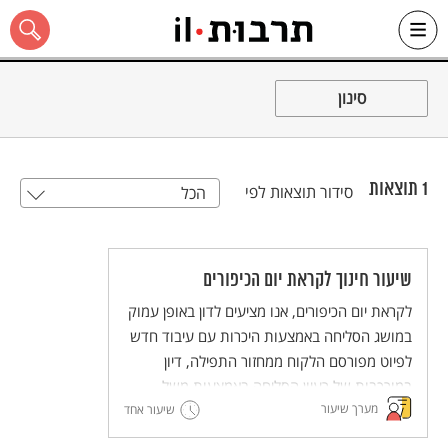
Ski
t
סינון
conten
1
תוצאות
סידור תוצאות לפי
הכל
כל האתר
שיעור חינוך לקראת יום הכיפורים
לקראת יום הכיפורים, אנו מציעים לדון באופן עמוק
במושג הסליחה באמצעות היכרות עם עיבוד חדש
לפיוט מפורסם הלקוח ממחזור התפילה, דיון
במורכבות של רעיון הסליחה באמצעות משל,
מערך שיעור
והצצה לשיר "שוב נתחיל מחדש" מאת נתן יונתן.
שיעור אחד