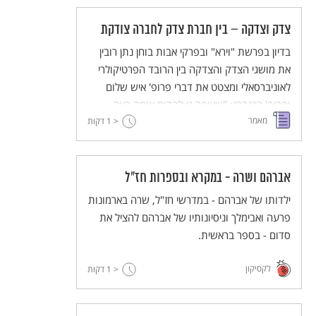
צדק וצדקה – בין חברת צדק לחברה צודקת
בדיון בפרשת "וירא" ובפרקי אבות בוחן נתן רובין
את מושגי הצדק והצדקה בין הרובד הפרטיקולרי
לאוניברסאלי ומצטט את דברי פרופ' איש שלום
ופרופ' רוזנברג: "שאיפה זו להקים אומה באה
מאמר
< 1
דווקא מתוך מגמה אוניברסלית שמקורה במידת
דקות
החסד אשר אפיינה את עולמו של אברהם אבינו,
חסד שלא הצטמצם בהכנסת אורחים בלבד או
בתחנונים על גורלם של אנשי סדום, אלא חסד
אברהם ושרה - במקרא ובספרות חז"ל
שמגמתו להיטיב עם האנושות כולה."
ילדותו של אברהם - במדרשי חז"ל, שרה בארמונות
פרעה ואבימלך וניסיונותיו של אברהם להציל את
סדום - בספר בראשית.
לקסיקון
< 1
דקות