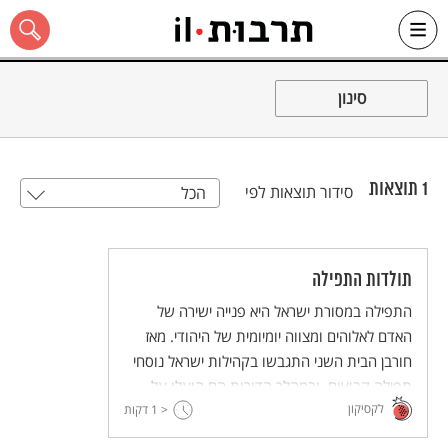
Ski
t
סינון
conten
1
תוצאות
סידור תוצאות לפי
הכל
כל האתר
תולדות התפילה
התפילה במסורת ישראל היא פנייה ישירה של
האדם לאלוהים ומצווה יומיומית של היהודי. מאז
חורבן הבית השני התגבשו בקהילות ישראל נוסחי
תפילה קבועים, ובמהלך הדורות הם הועלו על
לקסיקון
< 1
הכתב בסידורי התפילה וקיבלו את מקומם הקבוע
דקות
במהלך היום ובמעגל השנה.