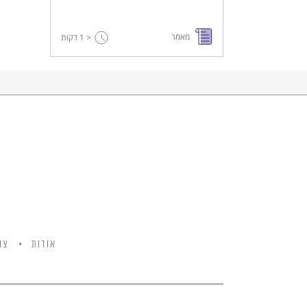
מאמר
< 1
דקות
אודות
צו