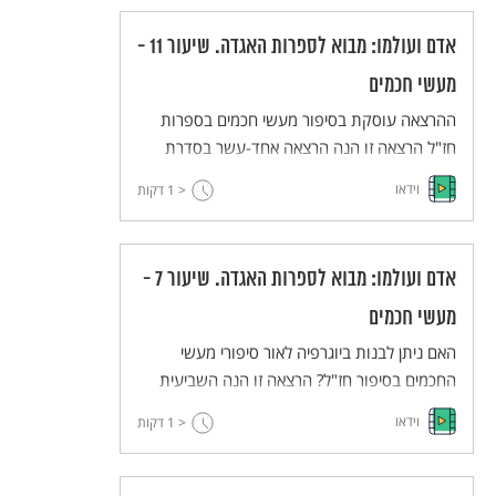
מלווה בהצגת שאלות עקרוניות ומתודולוגיות על
אדם ועולמו: מבוא לספרות האגדה. שיעור 11 -
מהימנותה של ספרות חז"ל כמקור היסטורי,
ומשמעותה של הקריאה הספרותית.
מעשי חכמים
ההרצאה עוסקת בסיפור מעשי חכמים בספרות
חז"ל הרצאה זו הנה הרצאה אחד-עשר בסדרת
הרצאות מבוא לספרות האגדה של פרופ" אביגדור
וידאו
< 1
דקות
שנאן. ההרצאות נאמרו במסגרת תכנית אבני פינה
של האוניברסיטה העברית.
אדם ועולמו: מבוא לספרות האגדה. שיעור 7 -
מעשי חכמים
האם ניתן לבנות ביוגרפיה לאור סיפורי מעשי
החכמים בסיפור חז"ל? הרצאה זו הנה השביעית
בסדרת הרצאות מבוא לספרות האגדה.
וידאו
< 1
דקות