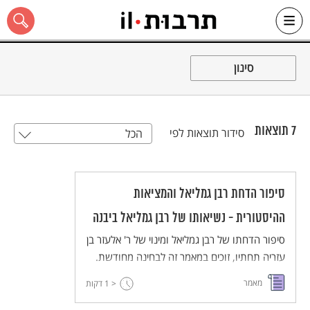
Ski
t
סינון
conten
7
תוצאות
סידור תוצאות לפי
הכל
כל האתר
סיפור הדחת רבן גמליאל והמציאות
ההיסטורית - נשיאותו של רבן גמליאל ביבנה
סיפור הדחתו של רבן גמליאל ומינוי של ר' אלעזר בן
עזריה תחתיו, זוכים במאמר זה לבחינה מחודשת.
בן-שלום מזהה ביסודות הסיפור גרעין היסטורי
מאמר
< 1
דקות
מהימן, שהסיפור האמוראי, למרות עיבוד, משקף
אותו. הויכוח בינו לבין מאמריו של שפירא חיים,