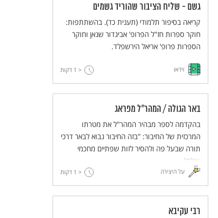
גשם - שליח הציבור שהוריד גשמים
קריאה בסיפור תלמודי (תענית כד). בהשתתפות:
חוקר ספרות חז"ל הפרופ' אביגדור שנאן וחוקר
הספרות פרופ' אריאל הירשפלד.
וידאו
< 1
דקות
באר הגולה / המהר"ל מפראג
בהקדמה לספר מבהיר המהר"ל את מטרתו
המרכזית של החיבור: "בזה החיבור נבוא לבאר דרכי
תורה שבעל פה ולהסיר לזות שפתיים מחכמי
עולם".
על היצירה
< 1
דקות
רבי עקיבא