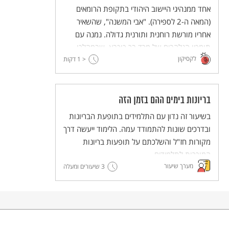
אחד ממנהיגי היישוב היהודי בתקופת הרומאים
(המאה ה-2 לספירה). "אבי המשנה", שהשאיר
אחריו מורשת רוחנית ותורנית גדולה. נמנה עם
תומכיו הנלהבים של מרד בר כוכבא, שבמהלכו
לקסיקון
הוצא להורג.
< 1
דקות
בריונות בימים ההם בזמן הזה
בשיעור זה נדון עם התלמידים בתופעת הבריונות
ובדרכים שונות להתמודד עמה. הלימוד ייעשה דרך
מקורות חז"ל והשלכתם על תופעות בריונות
המוכרות לתלמידים.
מערך שיעור
3 שיעורים ומעלה