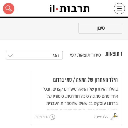
Ski
t
סינון
conten
1
תוצאות
סידור תוצאות לפי
הכל
כל האתר
הילד האחרון של המאה / סמי ברדוגו
בהילד האחרון של המאה סיפורים קצרים, ובכל
אחד מהם טמונה סיכה חודרנית. סיפוריו של
ברדוגו עוסקים בנושאים שהספרות העברית
בקושי טיפלה בהם: הומוסקסואליות מזרחית,
על היצירה
יתמות ועוני, אלכוהוליזם, מפגש עם בדואים.
< 1
דקות
ברדוגו מספר סיפור קצר, ובו עולם מלא.