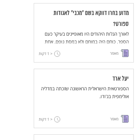
מדוע בחרו דווקא בשם "מכבי" לאגודות
ספורט?
לאורך הגלות היהודים היו מאופיינים בעיקר כעם
הספר. כוחם היה במוחם ולא במסת גופם. אחת
המטרות של התנועה הציונית הייתה להתנער
מאמר
< 1
דקות
מהדימוי הגופני המוחלש של היהודי, וזאת ע"י
אימוץ המודל של המכבים כדמויות הראויות
להערצה ולחיקוי. פרופסור שביט מנתח את יחסה
יעל ארד
של החברה היהודית לספורט, וכן את מקומו של
מרד המכבים בהתפתחות תרבות הגוף בתודעה
הספורטאית הישראלית הראשונה שזכתה במדליה
היהודית.
אולימפית בג'ודו.
מאמר
< 1
דקות