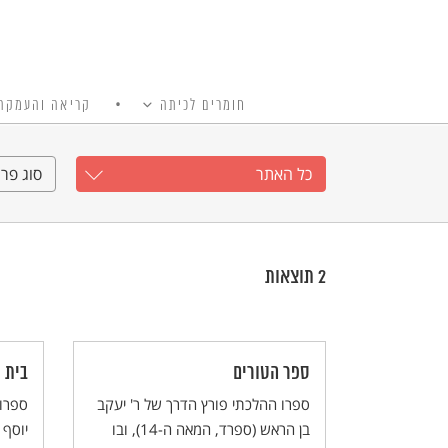
חומרים לכיתה
קריאה והעמקה
כל האתר
Ski
t
כל האתר
סוג פרי
conten
2
תוצאות
ספר הטורים
בית 
ספרו ההלכתי פורץ הדרך של ר' יעקב
ספרו 
בן הראש (ספרד, המאה ה-14), ובו