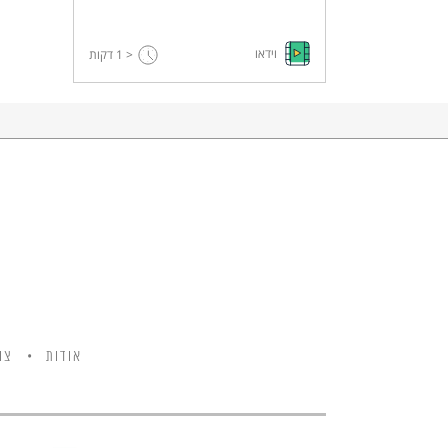
וידאו
< 1
דקות
אודות
צו