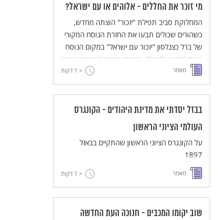
מי זוכר את החללים - אלוהים או עם ישראל?
המחלוקת סביב תפילת "יזכור" הוצתה מחדש,
כשהורים שכולים תבעו את החזרת הנוסח המקורי
של ברל כצנלסון "יזכור עם ישראל" במקום הנוסח
הדתי "יזכור אלוהים". במאמר מתחקה המחבר אחר
מאמר
מקורותיה של תפילת "יזכור", טקסט מכונן
< 1
דקות
שהסערה סביבו היא נייר הלקמוס של הציבוריות
הישראלית.
בבזל יסדתי את מדינת היהודים - הקונגרס
העולמי הציוני הראשון
על הקונגרס הציוני הראשון שהתקיים בבאזל
1897
מאמר
< 1
דקות
שוב יקומו המכבים - חנוכה העת החדשה