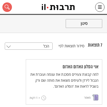
Ski
t
סינון
conten
7
תוצאות
סידור תוצאות לפי
הכל
כל האתר
אוי הסלע האדום האדום
למה קבוצת צעירים מסכנת את עצמה ועוברת את
הגבול לירדן ולעיתים מוצאת את מותה שם ורק
בשביל לראות את 'הסלע האדום'.
מאמר
< 1
דקות