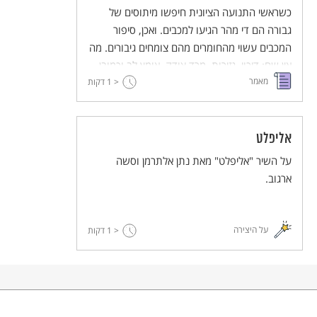
כשראשי התנועה הציונית חיפשו מיתוסים של
גבורה הם די מהר הגיעו למכבים. ואכן, סיפור
המכבים עשוי מהחומרים מהם צומחים גיבורים. מה
אין שם: דיכוי, גזירות, מרד צודק, אומץ לב וכמובן
מאמר
< 1
נס. איך אפשר בלי איזה נס קטן. במאמר המצורף
דקות
מנתח המחבר את הזיקה הישירה בין התנועה
הציונית למכבים ולחג החנוכה.
אליפלט
על השיר "אליפלט" מאת נתן אלתרמן וסשה
ארגוב.
על היצירה
< 1
דקות