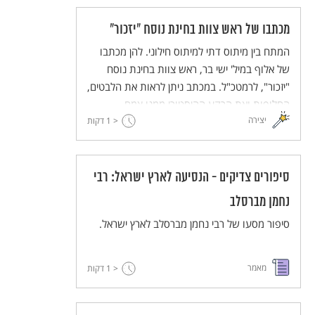
מכתבו של ראש צוות בחינת נוסח "יזכור"
המתח בין מיתוס דתי למיתוס חילוני. להן מכתבו
של אלוף במיל' ישי בר, ראש צוות בחינת נוסח
"יזכור", לרמטכ"ל. במכתב ניתן לראות את הלבטים,
החלופות ואת הרקע ההיסטורי ממנו צמח
יצירה
הפולמוס הנוקב על תפילת היזכור
< 1
דקות
סיפורים צדיקים - הנסיעה לארץ ישראל: רבי
נחמן מברסלב
סיפור מסעו של רבי נחמן מברסלב לארץ ישראל.
מאמר
< 1
דקות