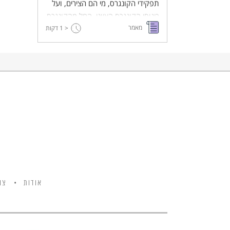
תפקידי הקונגרס, מי הם הצירים, ועל
כינוסי הקונגרס הציוני, החל מהקונגרס
מאמר
< 1
הראשון (1897) ועד לקונגרס ה- 29
דקות
(1978), מתי והיכן התקיימו ומה היו
הנושאים העיקריים על סדר היום.
אודות
צו