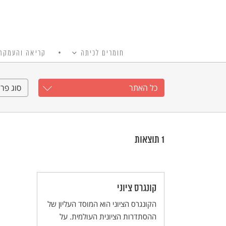
חומרים לכיתה
קריאה והעמקה
כל האתר
Ski
t
כל האתר
סוג פרי
conten
1
תוצאות
קונגרס ציוני
הקונגרס הציוני הוא המוסד העליון של
ההסתדרות הציונית העולמית. על