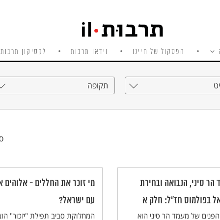
הפסקול של חיינו
וידאו תרבות
לקסיקון תרבות 
ט
תקופה
סי
 הר סיני, הנבואה ובחירת
מי זוכר את החללים - אלוהים א
ל בפולמוס חז"ל: חלק א
עם ישראל?
פנים של מעמד הר סיני הוא
המחלוקת סביב תפילת "יזכור" הו