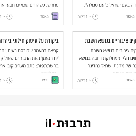
ה בעם ישראל כ"עם סגולה".
מחדש, כשהורים שכולים תבעו את
בחירה זו, עולה גם נושא
החזרת הנוסח המקורי של ברל כצנ
מאמר
מאמר
< 1
דקות
< 1
אה, שיוחדה לעם ישראל. המאמר
"יזכור עם ישראל" במקום הנוסח ה
 בפולמוס של חז"ל עם העולם
"יזכור אלוהים". במאמר מתחקה
י והעולם הפגני על נושאים אלו.
המחבר אחר מקורותיה של תפילת
ים ציבוריים בנושא השבת
ביקורת על עיסוק חילוני ביהדות
ה של המאמר דן באופיה של
"יזכור", טקסט מכונן שהסערה סבי
ם ציבוריים בנושא השבת
ת ה' במעמד הר סיני, כפי
היא נייר הלקמוס של הציבוריות
קריאה במאמר שפורסם בעיתון הח
טא במקרא עצמו ובמדרש
וים חלק ממחלוקת רחבה בנושא
הישראלית.
'יתד נאמן' מאת הרב חיים שאול קר
ני.
ה של מדינת ישראל כמדינה
בהשתתפות: כתב מעריב קובי אריא
ת ודמוקרטית.
וירון לונדון.
מאמר
וידאו
< 1
דקות
< 1