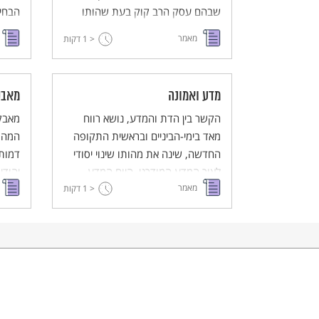
שבהם עסק הרב קוק בעת שהותו
הבחיר
ביפו היה שנת השמיטה.
מתוך 
מאמר
< 1
דקות
הנבו
עוסק
הנוצר
מדע ואמונה
מאבק
חלק ז
הקשר בין הדת והמדע, נושא רווח
מאבקי
התגלו
מאד בימי-הביניים ובראשית התקופה
שמתב
המהו
החדשה, שינה את מהותו שינוי יסודי
הפרש
דמות
לאור המדע המודרני. היום המדע
יהודי
מאמר
והאמונה זרים זה לזה לחלוטין.
< 1
דקות