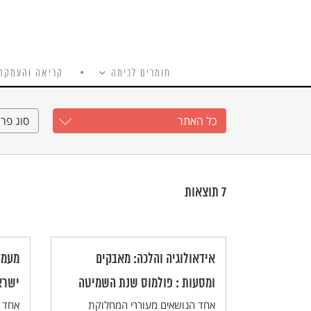
חומרים לכיתה
קריאה והעמקה
כל האתר
Ski
t
כל האתר
סוג פרי
conten
7
תוצאות
אידאולוגיה והלכה: מאבקים
מעמד
ומסעות : פולמוס שנת השמיטה
ישרא
אחד הנושאים מעוררי המחלוקת
אחד ה