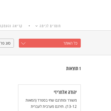
חומרים לכיתה
קריאה והעמקה
כל האתר
Ski
t
כל האתר
סוג פרי
conten
1
תוצאות
יהודה אלחריזי
משורר ומתרגם שחי בספרד (המאות
13-12). תירגם מערבית לעברית