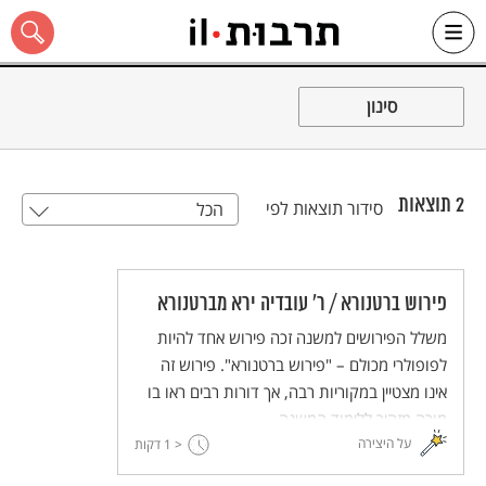
Ski
t
סינון
conten
2
תוצאות
סידור תוצאות לפי
הכל
כל האתר
פירוש ברטנורא / ר' עובדיה ירא מברטנורא
משלל הפירושים למשנה זכה פירוש אחד להיות
לפופולרי מכולם – "פירוש ברטנורא". פירוש זה
אינו מצטיין במקוריות רבה, אך דורות רבים ראו בו
מורה מזהיר ללימוד המשנה.
על היצירה
< 1
דקות