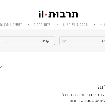
הפסקול של חיינו
וידאו תרבות
לקסיקון תרבות 
ט
תקופה
סי
 בבל
 בסיפור המקראי על מגדל בבל
ית יא, א-ט). בהשתתפות: