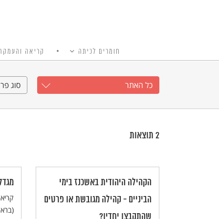
חומרים לכיתה
קריאה והעמקה
כל האתר
Ski
t
כל האתר
סוג פרי
conten
2
תוצאות
הקהילה היהודית באשכנז בימי
מגדל
קריאה
הביניים - קהילה מגובשת או פרטים
(בראש
שהתקבצו יחדיו?