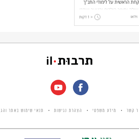
חת הראשית על לימודי התנ"ך
ילה וסופר הילדים והנוער ושדרן
וידאו
שראל יצחק נוי.
< 1
דקות
ר קשר
מידע משפטי
הצהרת נגישות
תנאי שימוש באתר והגנ