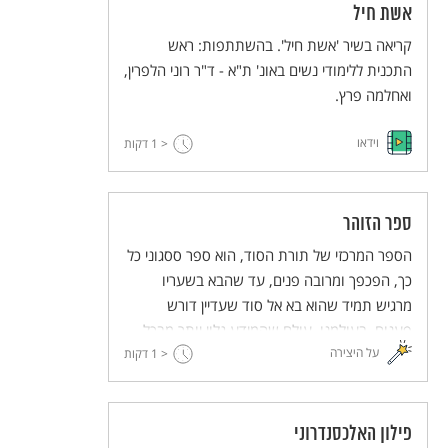
אשת חיל
קריאה בשיר 'אשת חיל'. בהשתתפות: ראש
התכנית ללימודי נשים באונ' ת"א - ד"ר רוני הלפרין,
ואחלמה פרץ.
וידאו
< 1
דקות
ספר הזוהר
הספר המרכזי של תורת הסוד, הוא ספר ססגוני כל
כך, הפכפך ומרובה פנים, עד שהבא בשעריו
מרגיש תמיד שהוא בא אל סוד שעדיין דורש
פענוח. בעולמנו, עולם שהמידע גלוי יותר מבכל
על היצירה
< 1
תקופה אחרת בתולדות האנושות, יש ערך לקיומו
דקות
של סוד שמתהלך בתרבות, מתסיס אותה, ומונע
מהתרבות לשקוע בשעמום ובשגרה.
פילון האלכסנדרוני