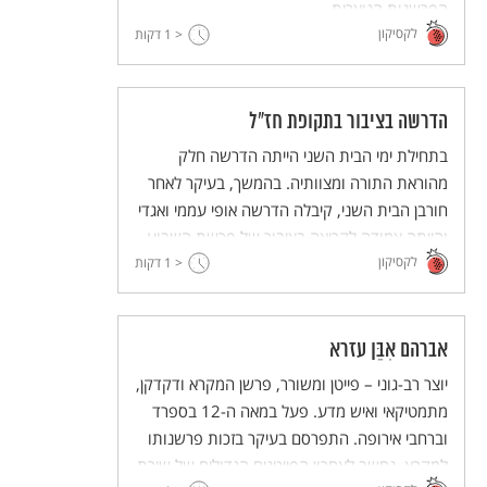
הפרשנות הנוצרית.
לקסיקון
< 1
דקות
הדרשה בציבור בתקופת חז"ל
בתחילת ימי הבית השני הייתה הדרשה חלק
מהוראת התורה ומצוותיה. בהמשך, בעיקר לאחר
חורבן הבית השני, קיבלה הדרשה אופי עממי ואגדי
והייתה צמודה לקריאה בציבור של פרשת השבוע.
לקסיקון
< 1
דקות
אברהם אִבֵּן עזרא
יוצר רב-גוני – פייטן ומשורר, פרשן המקרא ודקדקן,
מתמטיקאי ואיש מדע. פעל במאה ה-12 בספרד
וברחבי אירופה. התפרסם בעיקר בזכות פרשנותו
למקרא. נחשב לאחרון הפייטנים הגדולים של שירת