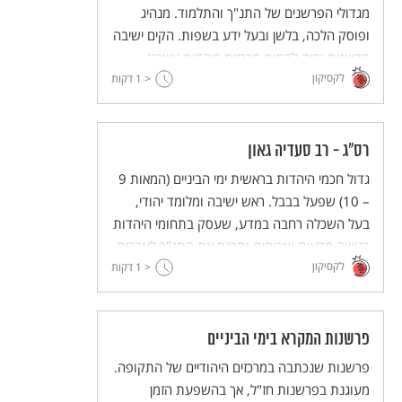
מגדולי הפרשנים של התנ"ך והתלמוד. מנהיג
ופוסק הלכה, בלשן ובעל ידע בשפות. הקים ישיבה
חדשנית והיה לדמות מרכזית ביהדות אשכנז
לקסיקון
ובקהילות ישראל – לדורו ולדורות.
< 1
דקות
רס"ג - רב סעדיה גאון
גדול חכמי היהדות בראשית ימי הביניים (המאות 9
– 10) שפעל בבבל. ראש ישיבה ומלומד יהודי,
בעל השכלה רחבה במדע, שעסק בתחומי היהדות
בגישה מדעית שיטתית ותרגם את התנ"ך לערבית.
לקסיקון
< 1
דקות
פרשנות המקרא בימי הביניים
פרשנות שנכתבה במרכזים היהודיים של התקופה.
מעוגנת בפרשנות חז"ל, אך בהשפעת הזמן