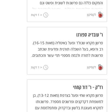
והמקום כללה גם פרשנות לשונית ופשט וגם
פרשנות פילוסופית וקבלית – ומענה לאתגרים של
לקסיקון
הפרשנות הנוצרית לתנ"ך.
< 1
דקות
ר' עובדיה ספורנו
פרשן מקרא שנולד ופעל באיטליה (מאות 16-15).
רב ורופא, בעל השכלה תורנית ומדעית שכתב
פרשנות לתורה ולכמה מספרי תרי עשר והכתובים.
לקסיקון
< 1
דקות
רד"ק - ר' דוד קמחי
פרשן מקרא שחי ופעל בצרפת (מאות 13-12), בן
למשפחת דקדקנים ופרשנים מספרד. פרשנותו
למקרא מעוגנת בלשון ובדקדוק ומתפלמסת עם