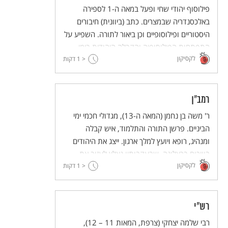
פילוסוף יהודי שחי ופעל במאה ה-1 לספירה
באלכסנדריה שבמצרים. כתב (ביוונית) חיבורים
היסטוריים ופילוסופיים וכן ביאור לתורה. השפיע על
התפתחות הפילוסופיה והקבלה היהודית בימי
לקסיקון
הביניים.
< 1
דקות
רמב"ן
ר' משה בן נחמן (המאה ה-13), מגדולי חכמי ימי
הביניים. פרשן התורה והתלמוד, איש קבלה
ומנהיג, רופא ויועץ למלך ארגון. ייצג את היהודים
בוויכוח ברצלונה, שבעקבותיו נאלץ לעזוב את
לקסיקון
ספרד ועלה לארץ ישראל.
< 1
דקות
רש"י
רבי שלמה יצחקי (צרפת, המאות 11 – 12),