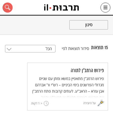
Ski
t
סינון
conten
15
תוצאות
סידור תוצאות לפי
הכל
כל האתר
פירוש הרמב"ן לתורה
פירוש הרמב"ן מתאפיין במשא ומתן עם שניים
מגדולי הפרשנים בימי הביניים – רש"י ור' אברהם
אבן עזרא – הראב"ע. לעתים קרובות פתח הרמב"ן
את פירושיו בציטוט מרש"י או מראב"ע והגיב
על היצירה
< 1
לפירושיהם. לא פעם התעמת עם גדול הפילוסופים
דקות
היהודים – הרמב"ם.