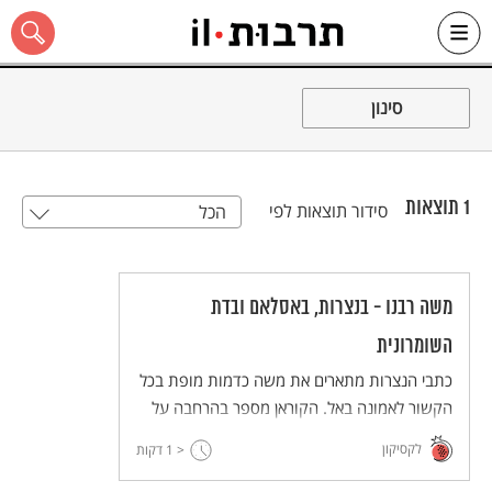
Ski
t
סינון
conten
1
תוצאות
סידור תוצאות לפי
הכל
כל האתר
משה רבנו - בנצרות, באסלאם ובדת
השומרונית
כתבי הנצרות מתארים את משה כדמות מופת בכל
הקשור לאמונה באל. הקוראן מספר בהרחבה על
סיידנא מוסא, משה רבנו, שליח ונביא ומי שאלוהים
לקסיקון
< 1
דקות
הודיע לו על שליחותו העתידית של מוחמד.
השומרונים רואים במשה את הנביא היחיד שקיבל