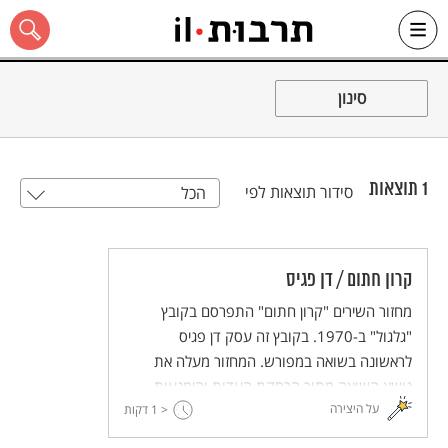
Ski
t
סינון
conten
1
תוצאות
סידור תוצאות לפי
הכל
כל האתר
קרון חתום / דן פגיס
מחזור השירים "קרון חתום" התפרסם בקובץ
"גלגול" ב-1970. בקובץ זה עסק דן פגיס
לראשונה בשואה במפורש. המחזור מעלה את
נושא השואה מתוך הרחקת העדות והימנעות
על היצירה
מחשיפה של פרטים אישיים-ביוגרפיים.
< 1
דקות