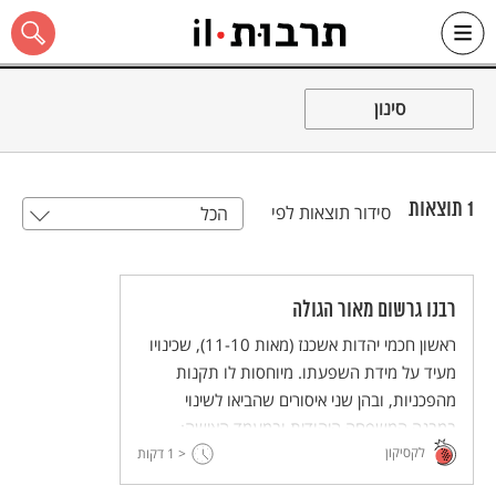
Ski
t
סינון
conten
1
תוצאות
סידור תוצאות לפי
הכל
כל האתר
רבנו גרשום מאור הגולה
ראשון חכמי יהדות אשכנז (מאות 11-10), שכינויו
מעיד על מידת השפעתו. מיוחסות לו תקנות
מהפכניות, ובהן שני איסורים שהביאו לשינוי
במבנה המשפחה היהודית ובמעמד האישה:
לקסיקון
< 1
האיסור לשאת יותר מאישה אחת והאיסור לגרש
דקות
אישה בעל כורחה.