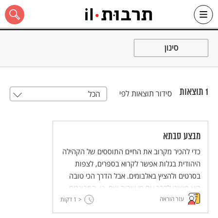
Ski
t
סינון
conten
1
תוצאות
סידור תוצאות לפי
הכל
כל האתר
מבצע סבתא
כדי להכיר מקרוב את החיים התוססים של הקהילה
היהודית בגלות אפשר לקרוא בספרים, לצפות
בסרטים ולהציץ באלבומים. אבל הדרך הכי טובה
היא פשוט לדבר עם מי שהיה שם. נו, המבוגרים
עזר הוראה
< 1
האלו שאתם כל כך אוהבים ושתמיד מספרים לכם
דקות
את הסיפורים הכי מעניינים.