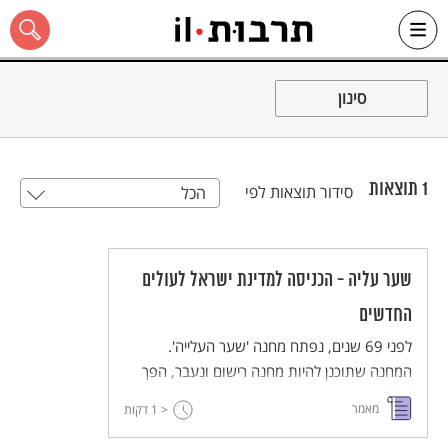
Ski
t
סינון
conten
1
תוצאות
סידור תוצאות לפי
הכל
כל האתר
שער עליה - הכניסה למדינת ישראל לעולים
החדשים
לפני 69 שנים, נפתח מחנה 'שער העלייה'.
המחנה שתוכנן להיות מחנה רישום ונעבר, הפך
לימים למחנה שהיה וסימל אצל רבים את תנאי
מאמר
< 1
דקות
הקליטה הקשים. תהליך קליטת העולים ב'עליה
הגדולה' שעומד בימים אלה בעין הסערה, יביא