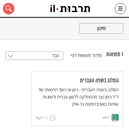
Ski
t
סינון
conten
1
תוצאות
סידור תוצאות לפי
הכל
כל האתר
הסלנג בשפה העברית
הסלנג בשפה העברית - ניוון או גיוון? הרצאתו של
ד"ר ניסן נצר מהמחלקה ללשון עברית ולשונות
שמיות באוניברסיטת בר-אילן
וידאו
< 1
דקות