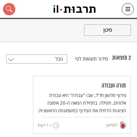
Ski
t
סינון
conten
2
תוצאות
סידור תוצאות לפי
הכל
כל האתר
תורה ועבודה
צירוף מלשון חז"ל, שבו "עבודה" היא עבודת
אלוהים, תפילה. בתחילת המאה ה-20 אימצה
הציונות הדתית את הצירוף במשמעותו הראשונית:
שילוב של חיי תורה עם עבודת אדמה והתיישבות.
לקסיקון
< 1
"תורה ועבודה" הייתה לסיסמת תנועת הנוער "בני
דקות
עקיבא" (1929).