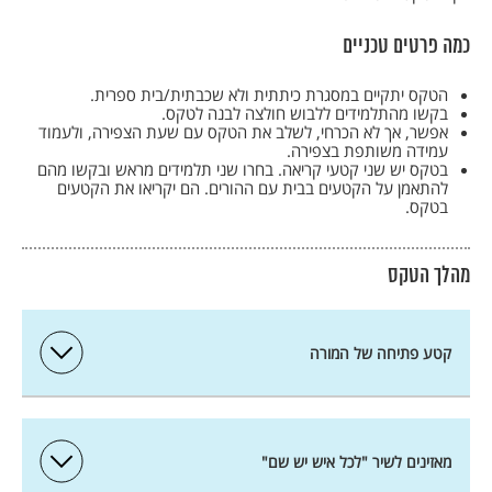
כמה פרטים טכניים
הטקס יתקיים במסגרת כיתתית ולא שכבתית/בית ספרית.
בקשו מהתלמידים ללבוש חולצה לבנה לטקס.
אפשר, אך לא הכרחי, לשלב את הטקס עם שעת הצפירה, ולעמוד
עמידה משותפת בצפירה.
בטקס יש שני קטעי קריאה. בחרו שני תלמידים מראש ובקשו מהם
להתאמן על הקטעים בבית עם ההורים. הם יקריאו את הקטעים
בטקס.
מהלך הטקס
קטע פתיחה של המורה
את הטקס השנה לזכר הנופלים ונפגעי פעולות האיבה נקדיש
לשירים על הנופלים, ולאופן שבו החיבור בין מילים ומנגינה עוזר לנו
מאזינים לשיר "לכל איש יש שם"
לחוש קרבה לנופלים. אנחנו יכולים לשמוע שיר כזה ופתאום הרגשות