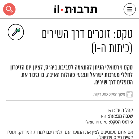
Ski
t
conten
טקס: זוכרים דרך השירים
(כיתות ה-ו)
כל האתר
טקס וירטואלי הניתן להתאמה לסביבת ביה"ס, לציון יום הזיכרון
לחללי מערכות ישראל ונפגעי פעולות האיבה, בו נזכור את
הנופלים דרך שירים.
משך הטקס כ30 דקות
קהל היעד:
ה-ו
שכבה מבצעת:
ה-ו
פורמט הטקס:
טקס וירטואלי
אם אתם מעוניינים לציין את המועד עם תלמידיכם למרות המרחק, תוכלו
לקיים טקס וירטואלי.