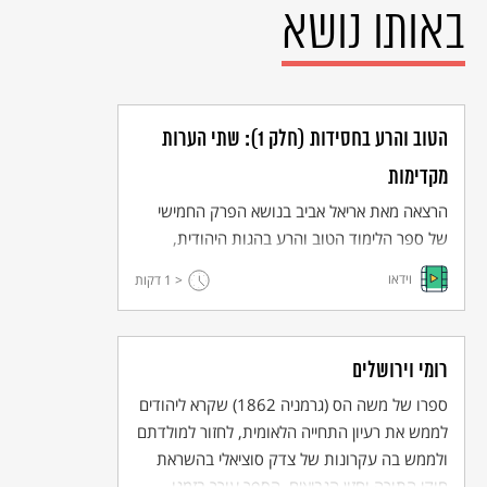
באותו נושא
הטוב והרע בחסידות (חלק 1): שתי הערות
מקדימות
הרצאה מאת אריאל אביב בנושא הפרק החמישי
של ספר הלימוד הטוב והרע בהגות היהודית,
שעוסק בשאלת הרע בחסידות.
וידאו
< 1
דקות
רומי וירושלים
ספרו של משה הס (גרמניה 1862) שקרא ליהודים
לממש את רעיון התחייה הלאומית, לחזור למולדתם
ולממש בה עקרונות של צדק סוציאלי בהשראת
חוקי התורה וחזון הנביאים. הספר עורר בזמנו