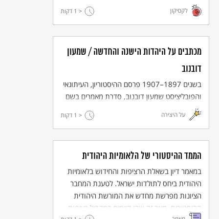
לקסיקון
< 1
ספקנות וביקורת אך היה לימים היה מקור השראה
דקות
לתנועה הציונית.
מכתבים על היהדות הישנה והחדשה / שמעון
דובנוב
בשנים 1897–1907 פרסם ההיסטוריון, העיתונאי
והפובליציסט שמעון דובנוב, סדרת מאמרים בשם
"מכתבים על היהדות הישנה והחדשה" ובה ניסח
על היצירה
< 1
דקות
את התשתית ההיסטורית והתאורטית של
המחשבה האוטונומיסטית בגולה.
הממד ההיסטורי של הלאומיות היהודית
במאמר דיון בשאלת הרציפות והחידוש בלאומיות
היהודית ביחס לתולדות ישראל. לטענת המחבר
הציונות מפרשת מחדש את המורשת היהודית
ההיסטורית. מצב זה שבו קיימים במקביל רציפות
מאמר