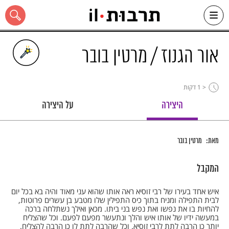
Ski
t
conten
אור הגנוז / מרטין בובר
< 1
דקות
כל האתר
היצירה
על היצירה
מאת:
מרטין בובר
המקבל
איש אחד בעירו של רבי זוסיא ראה אותו שהוא עני מאוד והיה בא בכל יום
לבית התפילה ומניח בתוך כיס התפילין שלו מטבע בן עשרים פרוטות,
להחיות בו את נפשו ואת נפש בני ביתו. מכאן ואילך נשתלחה ברכה
במעשה ידיו של אותו איש והלך ונתעשר מפעם לפעם. וכל שהצליח
יותר כן הרבה לתת לרבי זוסיא. וכל שהרבה לתת לו כן הרבה להצליח.