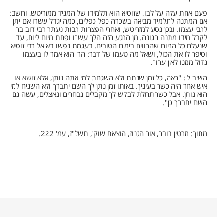
פעם אחת עלה על לבו, שזוסיא הוא תלמידו של המגיד ממזריטש, וחשב:
אם המתנה לתלמיד מביאה בשכרה כפל כפלים, כמה יגדל עשרו אם יתן
לרבי עצמו. ובכן נסע למזריטש, ואחרי הפצרות רבות נעתר רבי דוב בר
לקבל מידו מתנה הגונה. מן הרגע הזה הלך עשרו ופחת מיום ליום, עד
שנעלם כל הריוח שהרוויח בימים הטובים. בעגמת נפשו בא אל רבי זוסיא
וסיפר לו את הכול, ושאל מה טעמו של דבר: הרי הוא אמר לו בעצמו
גדול ממנו לאין ערוך.
השיב לו: "ראה, כל זמן שנתת ולא השגחת למי אתה נותן, אלא זושא או
איש אחר היה כשר בעיניך. באותו זמן נתן לך השם יתברך ולא השגיח למי
הוא נותן. אבל כשהתחלת לבקש לך מקבלים נבחרים ונאצלים, עשה גם
השם יתברך כן".
מתוך: מרטין בובר, אור הגנוז, הוצאת שוקן, תשל"ז, עמ' 222.