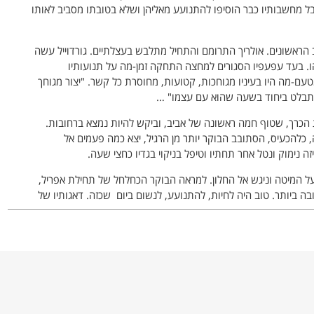
ל מחשבותיו כבר הוסיפו להתנועע מאליהן ושלא בטובתו מסביב לאותו
 הראשונים. אולריך התרומם והתחיל מתלבש בעצלתיים. גורדוייל עשה
ו. בעד עפעפיו הסגורים למחצה התחקה זמן-מה על תנועותיו
-מה היו בעיניו מגוחכות, קטועות, מחוסרת כל קשר. "יצור מגוחך
מתבלט ביחוד בשעה שהוא עם עצמו" …
כרך, שטוף חמה ראשונה של אביב, וביקש להיות נמצא ברחובות.
, כלהכעיס, הסתובב הבוקר יותר מן הרגיל, יצא כמה פעמים אל
יזה נימוק ונטל אחר תחתיו וטיפל בניקוי בגדיו כחצי שעה.
מעל המיטה וניגש אל החלון. למראה הבוקר הכחלחל של תחילת אפריל,
ה ביותר. טוב היה לחיות, להתנועע, לנשום ביום שכזה. דאגותיו של
א חזר אל המיטה, שבגדיו היו סדורים לו על כיסא בקירבתה, והתחיל
דים מאוששים מן הדיוטה השלישית. בחוץ לפתו בוקר פושר, שנדף ממנו
יפות שלא הגיעו עדיין לכלל בגרות. הכל היה כמחודש. המרצפת כבר
ו בסמוי והוסיפו לאוויר רעננות. הקרונות, האוטומובילים, הטראמים,
ת חמה צעירה, הפיק גיל. בדרך נס נמצאו כל השנים העוברות נאות והן
סלסלה ובסירים הלבנים והמגוהצים דחפו לפניהן עגלות-הילדים במין