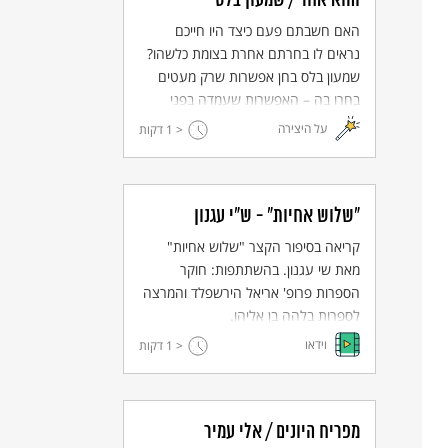
והוא אחר / שמעון בלס
האם חשבתם פעם כיצד היו חייכם
נראים לו בחרתם אחרת בצומת כלשהו?
שמעון בלס בחן אפשרות שרק מעטים
בחרו בה – האפשרות שעמדה בפני
היהודים בעיראק לפני 1948 לא לעלות
על היצירה
< 1
דקות
לישראל. האם יישארו יהודים? האם
יתאסלמו? ספרו של בלס מבוסס על סיפור
אמתי. זו היא יצירה שמעטות כמוה
בספרות העברית, וייחודיותה מעוררת
"שלוש אחיות" - ש"י עגנון
בקוראיה שאלות רבות.
קריאה בסיפור הקצר "שלוש אחיות"
מאת שי עגנון. בהשתתפות: חוקר
הספרות פרופ' אריאל הירשפלד והמרצה
לספרות בלהה בן אליהו.
וידאו
< 1
דקות
מפריח היונים / אלי עמיר