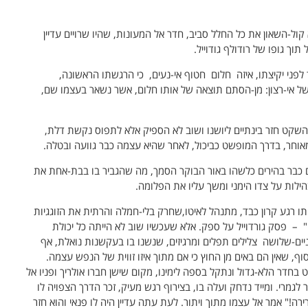
ול-השאון את כל החלל סביב, חדר אל המעונות, שהיו שרויים עדיין
ך גופו של רודולף גודוייל.
ד לפני יקיצתו, איזה חלום חטוף אי-נעים, כי הרגשתו הראשונה,
 אי-רצון: מן-הסתם תוצאה של אותו חלום, אשר נשאר בעצמו שם,
 השקט חזר בינתיים ליושנו ושוב לא הספיק אלא לתפוס נקשת דלת,
אוחר, בדרך המופשט כביכול, לאחר שהיא עצמה כבר גוועה ובטלה.
ם כבר בהירים כלשהו באור הבוקר הסמך, מה שהגביר בו בבת-אחת את
ילות על צדו הימני ומשך עליו את הפלומה.
 רגע קרון כבד, מתנהל לאיטו,שחרק בלי-חמלה והרתית את הזוגגיות
 – פסק גורדוייל על ספק. אלא שעכשיו שוב לא הייתה כל יכולת
ם-שלושה צלילים תפלים ומרגיזים, שנשנו בו בעקשנות נואלת, אף
ף, שאין הם באים מן החוץ כי אם מתוך איזו זווית של הנפש עצמה.
חדר הלא-גדול ונתקל בספה לימינו, מקום שישן חברו אולריך ופניו אל
מרי. ומייד נדחק ועלה בו, בצירוף רגש מעיק, זכר הדרך הצפויה לו
רירה!" אמר אל עצמו מתוך ויתור. לעת עתה עדיין היה לו פנאי והוא חזר