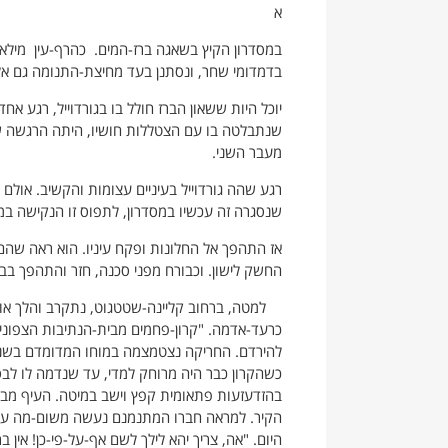
א
במסדרון הקיץ בשאגה ברז-המים. כהרף-עין מילא ק
בדמדומי שחר, ונסתנן בעד מחיצת-התנומה גם אל תו
יוכל היות ששאון הברז חולל בו בגורדוייל, רגע אח
שנתבלטה בו עם הצטללות חושיו, היתה הרגשה של
מעבר השני.
רגע שהה גורדוייל בעיניים עצומות והקשיב. אולם
שנסגרה זה עכשיו במסדרון, לתפוס זו הנקישה במ
אז התהפך אל החלונות ופקח עיניו. הוא ראה שה
החשק לישון. וכבורח מפני סכנה, חזר והתהפך בבה
למטה, ברחוב קליינה-שטטגוט, נתקרב והלך אותו
כרעד-אדמה. "קרון-פחמים מבית-הנתיבות הצפוני"
להירדם. החריקה נצטמצמה במוחו המדומדם בשניי
כשהקרון כבר היה מרוחק למדי, עד שנדמה לו לבסו
בהזדעזעות פתאומית קפץ וישב במיטה. העיף מבט ב
הקיר. למראה חברו המתנמנם נעשה משום-מה ער לג
היום. "אה, צריך יהא לילך לשם אף-על-פי-כן! אין ב