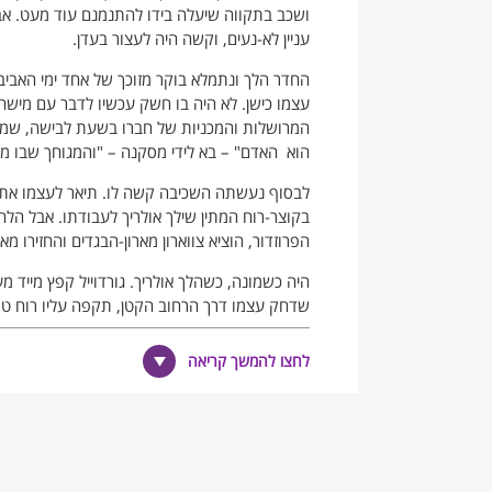
ושכב בתקווה שיעלה בידו להתנמנם עוד מעט. אב
עניין לא-נעים, וקשה היה לעצור בעדן.
החדר הלך ונתמלא בוקר מזוכך של אחד ימי האביב
עצמו כישן. לא היה בו חשק עכשיו לדבר עם מישה
המרושלות והמכניות של חברו בשעת לבישה, שמטעם
הוא האדם" – בא לידי מסקנה – "והמגוחך שבו 
לבסוף נעשתה השכיבה קשה לו. תיאר לעצמו את ה
בקוצר-רוח המתין שילך אולריך לעבודתו. אבל הלה
הפרוזדור, הוציא צווארון מארון-הבגדים והחזירו מא
היה כשמונה, כשהלך אולריך. גורדוייל קפץ מייד 
שדחק עצמו דרך הרחוב הקטן, תקפה עליו רוח טוב
גורדוייל ניטל עוקצן כרגע; הכל נדמה יותר קל. הו
מתלבש במהירות.
לחצו להמשך קריאה
כעבור חצי שעה היה גורדוייל מוכן והוא ירד בצע
ריח מיוחד, בלתי-מוגדר, ושהזכיר במרוחק נערות 
הייתה מזולחת והשלוליות הזעירות שבחריציה נתנדפ
בתי-החומה ובני-האדם גם הם – הכל הבריק בנגוהו
נראו כמלובשות שמלות חדשות. האומנות בשביסי-ה