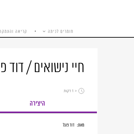
חומרים לכיתה
קריאה והעמקה
כל האתר
Ski
t
conten
חיי נישואים / דוד פו
< 1
דקות
היצירה
מאת:
דוד פוגל