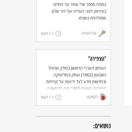
בספרו מספר אלי עמיר על החיים
בעיראק לפני העליה ועל דור שלם
שתולדותיו נשכחו.
על היצירה
< 1
דקות
"הצפירה"
העיתון העברי הראשון בפולין, שהחל
כשבועון (1862) ועסק בפוליטיקה
ובחדשות מדע לצד ידיעות על קהילות
היהודים. משנת 1900 היה לביטאונה
של ההתעוררות הציונית, פירסם מפרי
לקסיקון
< 1
דקות
עטם של סופרי התחייה ומשורריה, וזכה
לאלפי מנויים.
נושאים: