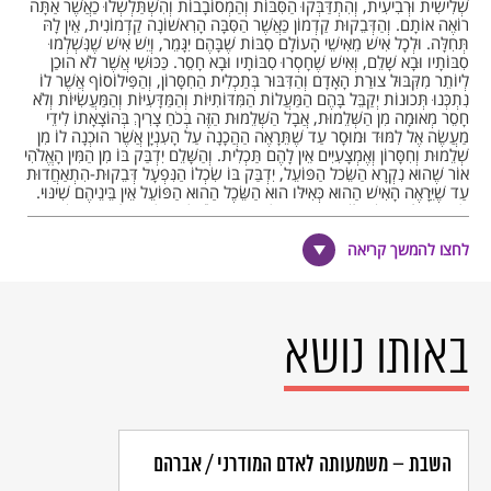
שְׁלִישִית וּרְבִיעִית, וְהִתְדַּבְּקוּ הַסִּבּוֹת וְהַמְסוֹבָבוֹת וְהִשְׁתַּלְשְלוּ כַאֲשֶׁר אַתָּה
רוֹאֶה אוֹתָם. וְהַדְּבֵקוּת קַדְמוֹן כַּאֲשֶׁר הַסִּבָּה הָרִאשׁוֹנָה קַדְמוֹנִית, אֵין לָהּ
תְּחִלָּה. וּלְכָל אִישׁ מֵאִישֵׁי הָעוֹלָם סִבּוֹת שֶׁבָּהֶם יִגָּמֵר, וְיֵשׁ אִישׁ שֶׁנִּשְׁלְמוּ
סִבּוֹתָיו וּבָא שָׁלֵם, וְאִישׁ שֶׁחָסְרוּ סִבּוֹתָיו וּבָא חָסֵר. כַּכּוּשִׁי אֲשֶׁר לֹא הוּכַן
לְיוֹתֵר מִקִּבּוּל צוּרַת הָאָדָם וְהַדִּבּוּר בְּתַכְלִית הַחִסָּרוֹן, וְהַפִּילוֹסוֹף אֲשֶׁר לוֹ
נִתְכְּנוּ תְּכוּנוֹת יְקַבֵּל בָּהֶם הַמַּעֲלוֹת הַמִּדּוֹתִיּוֹת וְהַמַּדָּעִיּוֹת וְהַמַּעֲשִׂיּוֹת וְלֹא
חָסֵר מְאוּמָה מִן הַשְּׁלֵמוּת, אֲבָל הַשְּׁלֵמוּת הַזֶּה בְכֹחַ צָרִיךְ בְּהוֹצָאָתוֹ לִידֵי
מַעֲשֶׂה אֶל לִמּוּד וּמוּסָר עַד שֶׁתֵּרָאֶה הַהֲכָנָה עַל הָעִנְיָן אֲשֶׁר הוּכְנָה לוֹ מִן
שְׁלֵמוּת וְחִסָּרוֹן וְאֶמְצָעִיִּים אֵין לָהֶם תַּכְלִית. וְהַשָּׁלֵם יִדְבַּק בּוֹ מִן הַמִּין הָאֱלֹהִי
אוֹר שֶׁהוּא נִקְרָא הַשֵּׂכל הַפּוֹעֵל, יִדְבַּק בּוֹ שִׂכְלוֹ הַנִּפְעָל דְּבֵקוּת-הִתְאַחֲדוּת
עַד שֶׁיֵּרָאֶה הָאִישׁ הַהוּא כְּאִיּלּו הוּא הַשֵּׂכֶל הַהוּא הַפּוֹעֵל אֵין בֵּינֵיהֶם שִׁינּוּי.
וְיָשׁוּבוּ כֵלָיו, רְצוֹנִי לוֹמַר אֶבְרֵי הָאִישׁ הַהוּא, לֹא יִשְׁתַּמְּשׁוּ אֶלָּא בַמַּעֲשִׂים
הַיּוֹתֵר שְׁלֵמִים וּבָעִתִּים הַיּוֹתֵר נְכוֹנִים וּבַטּוֹב שֶׁבָּעִנְיָנִים, וּכְאִלּוּ כָל כֵּלָיו הֵם
כֵּלִים לַשֵּׂכֶל הַפּוֹעֵל לֹא לַשֵּׂכֶל הַהִיּוּלִי הַנִּפְעָל שֶׁהָיָה בַתְּחִלָּה מִשְׁתַּמֵּשׁ
לחצו להמשך קריאה
בָּהֶם, וְהָיָה מִטִיב פַּעַם וְחוֹטֵא פְעָמִים וְזֶה מֵטִיב תָּמִיד. וְהַמַּדְרֵגָה הַזֹּאת
הִיא תַכְלִית הַהַגָּעָה הַמְקֻוָּה לָאָדָם הַשָּׁלֵם. אַחֲרֵי אֲשֶׁר תָּשׁוּב נַפְשׁוֹ
מְטֹהָרָה מִן הַסְּפֵקוֹת, מְבִינָה הַחָכְמוֹת עַל אֲמִתָּתָם, וְתָשוּב כְּאִלּוּ הִיא
מַלְאָךְ וְתָשׁוּב גַּם בַּמַּדְרֵגָה הַמַּלְאֲכוּתִית הַתַּחְתּוֹנָה הַנִּפְרֶדֶת מִן הַגּוּפוֹת.
באותו נושא
וְהִיא מַדְרֵגַתַ הַשֵּׂכֶל הַפּוֹעֵל, וְהוּא מַלְאָךְ מַדְרֵגָתוֹ לְמַטָּה מִן הַמַּלְאָךְ הַמְמֻנֶּה
בְגַלְגַּל הַיָּרֵחַ. וְהֵם שְׂכָלִים מָפְשָׁטִים מֵחֳמֳרִים קְדוּמִים עִם הַסִּבָּה
הָרִאשׁוֹנָה. וְאֵינָם יְרֵאִים הַכִּלָּיוֹן לְעוֹלָם. וְתָשׁוּב נֶפֶשׁ הָאָדָם הַשָּׁלֵם וְהַשֵּׂכֶל
הַהוּא הַפּוֹעֵל דָּבָר אֶחָד, וְלֹא יָחוּש לְכִלְיוֹן גּוּפוֹ וַאֲבָרָיו, מִפְּנֵי שֶׁשָּׁב הוּא
וְאוֹתוֹ, דָּבָר אֶחָד וְנָחָה נַפְשׁוֹ בַּחַיִּים, מִפְּנֵי שֶׁשָּׁב בְּכַת הֶרְמֵס וְאֶסְקְלַבִּיּוּס
וְסָקְרַט וְאַפְלָטוֹן וַאֲרִיסְטוֹ, כִּי הוּא וָהֵם וְכָל מִי שֶׁיַעֲלֶה אֶל מַדְרֵגָתָם וְהַשֵּׂכֶל
הַפּוֹעֵל, דָּבָר אֶחָד. וְזֶהוּ אֲשֶׁר יְכֻנֶּה בִ"רְצוֹן אֱלֹהִים" עַל דֶּרֶךְ הַעֲבָרָה אוֹ עַל
השבת – משמעותה לאדם המודרני / אברהם
דֶּרֶךְ הַקֵּרוּב. רָדְפֵהוּ וּבַקֵּשׁ יְדִיעַת אֲמִתַּת הַדְּבָרִים עַד שֶׁיָּשׁוּב שִׂכְלְךָ פוֹעֵל
לֹא נִפְעָל, וְהִדָּבֵק בְּדַרְכֵי הַצַּדִּיקִים בְּמִדּוֹת וּבְמַעֲשִׂים, כִּי הֵם עֵזֶר בְּצִיּוּר