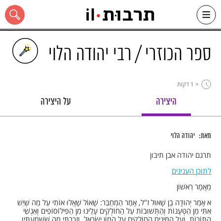
Ski
t
conten
ספר הכוזרי / רבי יהודה הלוי
< 1
דקות
כל האתר
היצירה
על היצירה
מאת:
יהודה הלוי
תרגם יהודה אבן תיבון
לתוכן הענינים
מַאֲמָר רִאשׁוֹן
א אָמַר יְהוּדָה בֶן שָׁאוּל ז"ל, אָמַר הַמְחַבֵּר: שָׁאוֹל שָׁאֲלוּ אוֹתִי עַל מַה שֶּׁיֵשׁ
אִתִּי מִן הַטְּעָנוֹת וְהַתְּשׁוּבוֹת עַל הַחוֹלְקִים עָלֵינוּ מִן הַפִּילוֹסוֹפִים וְאַנְשֵׁי
הַתּוֹרוֹת, וְעַל הַמִּינִים הַחוֹלְקִים עַל הֲמוֹן יִשְׂרָאֵל, וְזָכַרְתִּי מַה שֶּׁשְּׁמַעְתִּיו