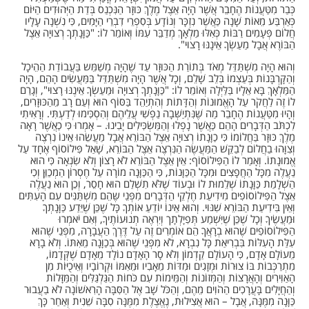
כְּבַר מִטַּעֲנוֹת הֶחָבֵר אֲשֶׁר הָיָה אֵצֶל מֶלֶךְ כּוּזָר הַנִּכְנַס בְּדַת הַיְּהוּדִים הַיּוֹם
כְּאַרְבַּע מֵאוֹת שָׁנָה כַּאֲשֶׁר נִזְכָּר וְנוֹדָע בְּסִפְרֵי דִבְרֵי הַיָּמִים, כִּי נִשְׁנָה עָלָיו
חֲלוֹם פְּעָמִים רַבּוֹת כְּאִלּוּ מַלְאָךְ מְדַבֵּר עִמּוֹ וְאוֹמֵר לוֹ: "כַּוָּנָתְךָ רְצוּיָה אֵצֶל
הַבּוֹרֶא אֲבָל מַעַשְׂךָ אֵינָנּוּ רָצוּי".
וְהוּא הָיָה מִשְׁתַּדֵּל מְאֹד בְּתוֹרַת הַכּוּזָר עַד שֶׁהָיָה מְשַׁמֵּש בַּעֲבוֹדַת הַהֵיכָל
וְהַקָּרְבָּנוֹת בְּעַצְמוֹ בְּלֵב שָׁלֵם, וְכָל אֲשֶׁר הָיָה מִשְׁתַּדֵּל בַּמַּעֲשִׂים הָהֵם, הָיָה
הַמַּלְאָךְ בָּא אֵלָיו בַּלַּיְלָה וְאוֹמֵר לוֹ: "כַּוָּנָתְךָ רְצוּיָה וּמַעַשְׂךָ אֵינֶנּוּ רָצוּי", וְגָרַם
לוֹ זֶה לַחֲקֹר עַל הָאֱמוּנוֹת וְהַדָּתוֹת וְהִתְיַהֵד בַּסּוֹף הוּא וְעַם רָב מֵהַכּוּזָרִים,
וְהָיוּ מִטַּעֲנוֹת הֶחָבֵר מַה שֶּׁנִּתְיַשְּׁבָה נַפְשִׁי עֲלֵיהֶם וְהִסְכִּימוּ לְדַעְתִּי. וְרָאִיתִי
לִכְתֹּב הַדְּבָרִים הָהֵם כַּאֲשֶׁר נָפְלוּ וְהַמַּשְׂכִּילִים יָבִינוּ. – אָמְרוּ כִּי כַאֲשֶׁר רָאָה
מֶלֶךְ כּוּזָר בַּחֲלוֹמוֹ כִּי כַוָּנָתוֹ רְצוּיָה אֵצֶל הַבּוֹרֵא אֲבָל מַעֲשֵׂהוּ אֵינוֹ נִרְצֶה
וְצִוָּהוּ בַחֲלוֹם לְבַקֵּשׁ הַמַּעֲשֶׂה הַנִּרְצֶה אֵצֶל הַבּוֹרֵא, שָׁאַל פִּילוֹסוֹף אֶחָד עַל
אֱמוּנָתוֹ. וְאָמַר לוֹ הַפִּילוֹסוֹף: אֵין אֵצֶל הַבּוֹרֵא לֹא רָצוֹן וְלֹא שִׂנְאָה כִּי הוּא
נַעֲלֶה מִכָּל הַחֲפָצִים וּמִכָּל הַכַּוָּנוֹת, כִּי הַכַּוָּנָה מוֹרָה עַל חֶסְרוֹן הַמְכַוֵּן וְכִי
הַשְׁלָמַת כַּוָּנָתוֹ שְׁלֵמוּת לוֹ וּבְעוֹד שֶׁלֹּא תִשְׁלַם הוּא חָסֵר, וְכֵן הוּא נַעֲלֶה
אֵצֶל הַפִּילוֹסוֹפִים מִידִיעַת חֶלְקֵי הַדְּבָרִים מִפְּנֵי שֶּהֵם מִשְׁתַּנִּים עִם הָעִתִּים
וְאֵין בִּידִיעַת הַבּוֹרֵא שִׁנּוּי. וְהוּא אֵינוֹ יוֹדֵעַ אוֹתְךָ כָּל שֶׁכֵּן שֶׁיֵּדַע כַּוָּנָתְךָ
וּמַעֲשֶׂיךָ וְכָל שֶׁכֵּן שֶׁיִּשְׁמַע תְּפִיָלְתָך וְיִרְאֶה תְנוּעוֹתֶיךָ, וְאִם יֹאמְרוּ
הַפִּילוֹסוֹפִים שֶׁהוּא בְרָאֲךָ הֵם אוֹמְרִים זֶה עַל דֶּרֶךְ הַעֲבָרָה, מִפְּנֵי שֶׁהוּא
עִלַּת הָעִלּוֹת בִּבְרִיאַת כָּל נִבְרָא, לֹא מִפְּנֵי שֶׁהוּא בְּכַוָּנָה מֵאִתּוֹ. וְלֹא בָרָא
מֵעוֹלָם אָדָם, כִּי הָעוֹלָם קַדְמוֹן וְלֹא סָר הָאָדָם נוֹלָד מֵאָדָם שֶׁקְּדָמוֹ,
מִתְרַכְּבוֹת בּוֹ צוּרוֹת וּמְזָגִים וּמִדּוֹת מֵאָבִיו וּמֵאִמּוֹ וּקְרוֹבָיו וְאֵיכֻיּוֹת מִן
הָאַוִּירִים וְהָאֲרָצוֹת וְהַמְּזוֹנוֹת וְהַמֵּימוֹת עִם כֹּחוֹת הַגַּלְגַּלִּים וְהַמַּזָּלוֹת
וְהַחֲיָלִים בָּעֲרָכִים הַהֹוִים מֵהֶם, וְהַכֹּל שָׁב אֶל הַסִּבָּה הָרִאשׁוֹנָה לֹא בַעֲבוּר
כַּוָּנָה מִמֶּנָּה, אֲבָל – הוּא אֲצִילוּת, נֶאֱצֶלֶת מִמֶּנָּה סִבָּה שֵׁנִית וְאַחַר כָּךְ