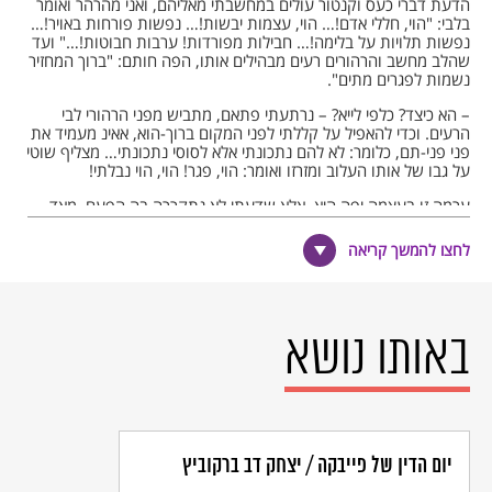
הדעת דברי כעס וקנטור עולים במחשבתי מאליהם, ואני מהרהר ואומר
בלבי: "הוי, חללי אדם!… הוי, עצמות יבשות!… נפשות פורחות באויר!…
נפשות תלויות על בלימה!… חבילות מפורדות! ערבות חבוטות!…" ועד
שהלב מחשב והרהורים רעים מבהילים אותו, הפה חותם: "ברוך המחזיר
נשמות לפגרים מתים".
– הא כיצד? כלפי לייא? – נרתעתי פתאם, מתביש מפני הרהורי לבי
הרעים. וכדי להאפיל על קללתי לפני המקום ברוך-הוא, אאינ מעמיד את
פני פני-תם, כלומר: לא להם נתכונתי אלא לסוסי נתכונתי… מצליף שוטי
על גבו של אותו העלוב ומזרזו ואומר: הוי, פגר! הוי, הוי נבלתי!
ערמה זו בעצמה יפה היא, אלא שדעתי לא נתקררה בה הפעם. מאד
מאד נצטערתי על זה, שהרהורים מעין אלו היו עולים בלבי ביום צום זה,
שאנו צריכים לבכות על צרותיהם הגדולות של בני ישראל ולנוד להם –
לחצו להמשך קריאה
שפעת קלגסיו של נבוכדנאצר הרשע הרי נכנסו לעיר קדשנו וכל
מחמדינו היו לחרבה… הריני מעמיד פנים עצובים, מתאנח בחסידות
ואומר אותן הסליחות הקבועות ליום מר זה בתחנונים ובקול בוכים, וקול
בכיתי הולך וחזק ביותר באותו פזמון שמרגיז לבבות בדבריו המרים האלו:
באותו נושא
וְהַשְּׁפִיפוֹן מִצָּפוֹן
כְּשִׁבֹּלֶת שְׁטָפָנִי
וְהַצַּיָּד שָׁלַח יָד
וְהַצָּפִיר וְהַשָּׂעִיר.
יום הדין של פייבקה / יצחק דב ברקוביץ