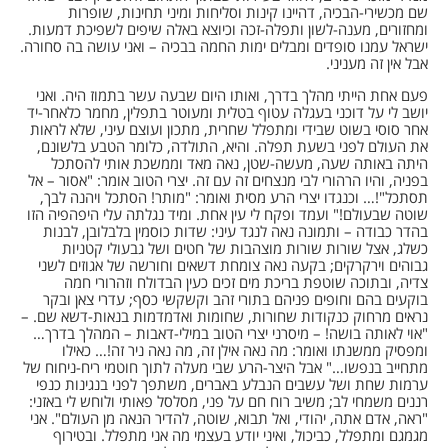
שם מכשירי-הבכיה, דהיינו קינות וסליחות ומיני תחינות, שופרות
ומחזורים, מענה-לשון ותפלה-זכה וכיוצא באלה שיפים לשפיכת דמעות.
ישראל עמנו סופדים ומבלים ימות החמה בבכיה – ואני עושה בה סחורה.
אבל אין זה מעניני.
פעם אחת הייתי מהלך בדרך, ואותו היום שבעה עשר בתמוז היה. ואני
יושב לי על דוכני בעגלה עטוף בטלית ומעוטר בתפלין, מחמר כלאחר-יד
אחר סוסי בשוט שבידי ומתפלל שחרית, מתכון ועוצם עיני, שלא לראות
את העולם לפני בשעת תפלה. והיא, התולדה, כלומר הטבע בלשונם,
היתה באותה שעה, מעשה-שטן, נאה מאד וממשכת אותי להסתכל
בפניה, והיו הרהורי לבי מנצחים זה עם זה. יצרי הטוב אומר: "אסור – אל
תסתכל"!… וכנגדו יצרי הרע מסית ואומר: "מותר! הסתכל ויהנה לבך,
שוטה שבעולם!" ועמד ופקח לי עין אחת. ומיד נגלתה עלי היפהפיה הזו
בהדר כבודה – ותמונה נאה לנגד עיני: שדות כוסמין בלבלובן, לבנות
כשלג, אצל שורות שורות מוצהבות של חטים ושל גבעולי קטניות
גבוהים וירקרקים; בקעה נאה צומחת דשאים וחורשה של אגוזים לשני
צדיה, ובתוכה שוטפת בריכת מים זכים כעין הבדולח וזהרורי חמה
בוקעים בהם וחופים פניהם בתורי זהב וקשקשי כסף; עדרי צאן ובקר
נראים מרחוק כנקודות שחורות, שחומות ואדמדמות בנאות-דשא שם. –
"אוי לאותה בושה! – מיסרני יצרי הטוב במילי-דאבות – המהלך בדרך…
ומפסיק ממשנתו ואומר: מה נאה אילן זה, מה נאה ניר זה!… כאילו
מתחייב בנפשו…" אבל היצר-הרע שבי מעלה לתוך חוטמי ריח-ניחוח של
ערמות שחת ושל עשבים הנבלע באברים, משתפך לפני בנגינות כנפי
רננים משמחי לב; משיב רוח חם על פני, מסלסל פאותי ולוחש לי באזני:
"ראה, אדם אתה, יהודי, ואל תבוא, שוטה, להדיר הנאה מן העולם". אני
מגמגם ומתפלל, כביכול, ואיני יודע בעצמי מה אני מתפלל. ובטירוף