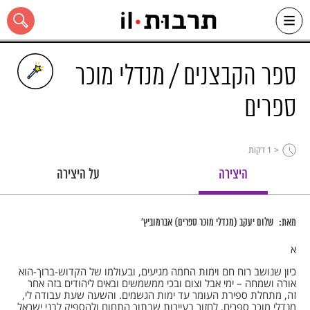
Ski
t
conten
ספר הקבצנים / מנדלי מוכר
ספרים
כל האתר
< 1
דקות
היצירה
על היצירה
מאת:
שלום יעקב (מנדלי מוכר ספרים) אברמוביץ'
א
כיון שנושב רוח חם וימות החמה מגיעים, ובעולמו של הקדוש-ברוך-הוא
אורה ושמחה – ימי אבל וצום ובכי ממשמשים ובאים ליהודים בזה אחר
זה, מתחלת ספירת העומר עד ימות הגשמים. והשעה שעת עבודה לי,
מנדלי מוכר ספרים, לחזור בעיירות שבתוך התחום ולהספיק לבני ישראל