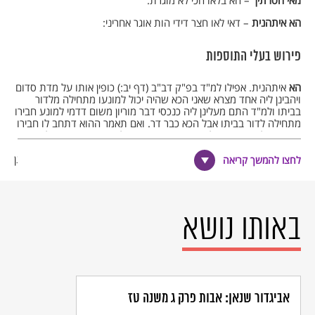
מאי חסרתיך
– הא בלאו הכי לא מוגרת:
הא איתהנית
– דאי לאו חצר דידי הות אוגר אחריני:
פירוש בעלי התוספות
הא
איתהנית. אפילו למ"ד בפ"ק דב"ב (דף יב:) כופין אותו על מדת סדום
ויהבינן ליה אחד מצרא שאני הכא שהיה יכול למונעו מתחילה מלדור
בביתו ולמ"ד התם מעלינן ליה כנכסי דבר מוריון משום דדמי למונע חבירו
מתחילה לדור בביתו אבל הכא כבר דר. ואם תאמר ההוא דתחב לו חבירו
בבית הבליעה דריש אלו נערות (כתובות דף ל:) אמאי חייב האוכל זה
נהנה וזה לא חסר הוא שאם היה מחזיר היתה נמאסת ואין שוה כלום וי"ל
דלא דמי הואיל ונהנה מחמת החסרון שהיה מתחילה מידי דהוי אהא דתנן
לחצו להמשך קריאה
מתוך הרחבה משלם מה שנהנית דאלעיסה לא מחייב דהוי שן ברה"'ר
אלא אהנאת מעיו מחייב אע"פ שאם מחזירו אין שוה כלום:
פירוש רבנו חננאל
באותו נושא
הא דאמר ליה רב חסדא לרמי בר חמא להוית גבן באורתא וכו' דברים
פשוטין הן. חצר דלא קיימא לאגר וגברא דלא עביד למיגר פטור דהא זה
לא נהנה שכן כל מקום ששוכן אינו נותן שכר מפני שהוא חשוב ונשוא
פנים ומבקשים הכל לדור אצלם בלא שכירות. וזה לא חיסר שאינה
עומדת לשכירות.
אביגדור שנאן: אבות פרק ג משנה טז