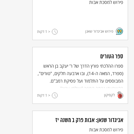
פירוש למסכת אבות
חידושי הרשב"א
אלא בחצר דקיימא לאגרא וגברא דעביד למיגר האי זה נהנה וזה חסר
הוא.
וא"ת מה חסרו והלא לא בא להשכירו לאחרים. וי"ל חסרו שכל
שאחרים רואין שזה דר שם אין באין להשכירו.
פירוש אביגדור שאנן
< 1
דקות
ספר הטורים
ספרו ההלכתי פורץ הדרך של ר' יעקב בן הראש
(ספרד, המאה ה-14), ובו ארבעה חלקים, "טורים",
המבוססים על התלמוד ועל פסיקת רמב"ם.
בהשראתו נכתב הספר "שולחן ערוך".
לקסיקון
< 1
דקות
אביגדור שנאן: אבות פרק ב משנה יז
פירוש למסכת אבות