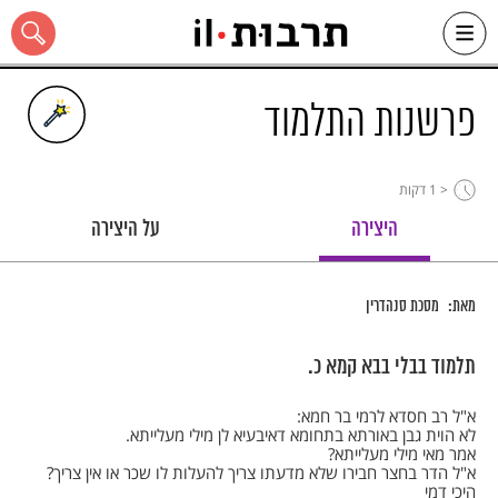
Ski
t
conten
פרשנות התלמוד
< 1
דקות
כל האתר
היצירה
על היצירה
מאת:
מסכת סנהדרין
תלמוד בבלי בבא קמא כ.
א"ל רב חסדא לרמי בר חמא:
לא הוית גבן באורתא בתחומא דאיבעיא לן מילי מעלייתא.
אמר מאי מילי מעלייתא?
א"ל הדר בחצר חבירו שלא מדעתו צריך להעלות לו שכר או אין צריך?
היכי דמי