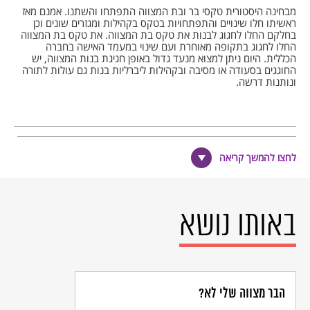
מבחינה היסטורית טקסי בר ובת המצווה התפתחו והשתנו. אמנם מאז
ראשיתו חלו שינויים והתפתחויות בטקס בקהילות ומגזרים שונים וכן
בחלקם החלו לחגוג לבנות את טקס בת המצווה. את טקס בת המצווה
החלו לחגוג בתקופה מאוחרת ועם שינוי במעמד האישה בחברה
הכללית. היום ניתן למצוא מנעד גדול באופן חגיגת בנות המצווה, יש
החוגגים בסעודה או מסיבה ובקהילות ליברליות בנות גם עולות לתורה
ונותנות דרשה.
הערות שוליים
לחצו להמשך קריאה
[1]
מתוך
ספר מחזור הזמנים: משמעותם של חגי ישראל אליעזר שביד
עמוד 270.
[2]
הפרטים ההיסטורים הם מתוך
אתר עתים
באותו נושא
הבר מצווה שלי לא?