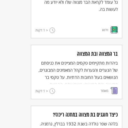
גל עומד לקראת הבר מצווה שלו ולא יודע מה
לעשות בה.
וידאו
< 1
דקות
בר המצווה ובת המצווה
ביהדות מתקיימים טקסים המציינים את כניסתם
של הנערים והנערות לקהל המאמינים המבוגרים,
הנושאים בעול החובות הדתיות. על טקסי בר
המצווה ובת המצווה: משמעותם, ההכנות
מאמר
הנדרשות, והמנהגים והברכות הנלוות.
< 1
דקות
כיצד חוגגים בת מצווה במחנה ריכוז?
בלהה שפר נולדה בשנת 1932 בברלין, גרמניה.